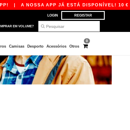
!
|
A NOSSA APP JÁ ESTÁ DISPONÍVEL! 10 € 
LOGIN
REGISTAR
MPRAR EM VOLUME?
0
ros
Camisas
Desporto
Acessórios
Otros