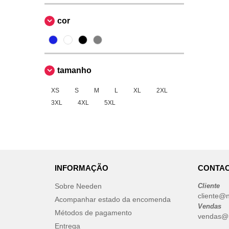
cor
tamanho
XS
S
M
L
XL
2XL
3XL
4XL
5XL
INFORMAÇÃO
CONTAC
Sobre Needen
Cliente
cliente@
Acompanhar estado da encomenda
Vendas
Métodos de pagamento
vendas@
Entrega