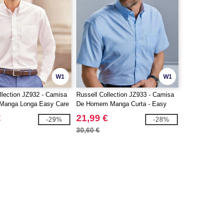
W1
W1
llection JZ932 - Camisa
Russell Collection JZ933 - Camisa
 Manga Longa Easy Care
De Homem Manga Curta - Easy
Care Oxford
€
21,99 €
-29%
-28%
30,60 €