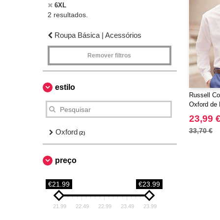
6XL
2 resultados.
Roupa Básica | Acessórios
Remover filtros
estilo
Russell Co
Oxford de
Masculina
23,99 
33,70 €
Oxford
(2)
preço
€21.99
€23.99
21.99
22.49
22.99
23.49
23.99