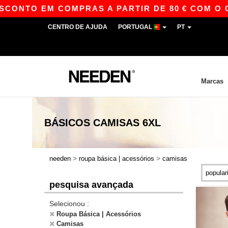
CONTO EM COMPRAS A PARTIR DE 80 € COM O CÓ
CENTRO DE AJUDA
PORTUGAL
PT
Marcas
BÁSICOS
CAMISAS 6XL
>
>
needen
roupa básica | acessórios
camisas
pesquisa avançada
Selecionou :
Roupa Básica | Acessórios
Camisas