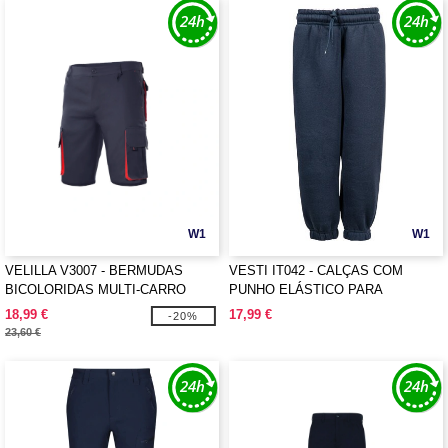
W1
W1
VELILLA V3007 - BERMUDAS
VESTI IT042 - CALÇAS COM
BICOLORIDAS MULTI-CARRO
PUNHO ELÁSTICO PARA
CRIANÇA
18,99 €
17,99 €
-20%
23,60 €