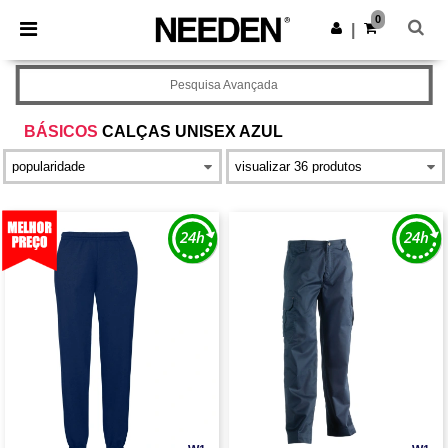
×
App Needen
0
Obter app
|
Melhores preços na app!
Pesquisa Avançada
BÁSICOS
CALÇAS UNISEX AZUL