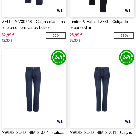
W1
W1
VELILLA V3024S - Calças elásticas
Finden & Hales LV881 - Calça de
bicolores com vários bolsos
esporte slim
32,99 €
25,99 €
-22%
-26%
42,30 €
35,30 €
W1
W1
AWDIS SO DENIM SD004 - Calças
AWDIS SO DENIM SD011 - Calças