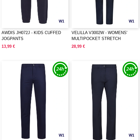
W1
W1
AWDIS JH072J - KIDS CUFFED
VELILLA V3002W - WOMENS'
JOGPANTS
MULTIPOCKET STRETCH
TROUSERS
13,99 €
28,99 €
W1
W1