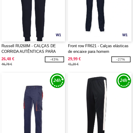
W1
W1
Russell RU268M - CALÇAS DE
Front row FR621 - Calças elásticas
CORRIDA AUTÊNTICAS PARA
de encaixe para homem
HOMEM
26,48 €
29,99 €
-43%
-27%
46,78 €
41,20 €