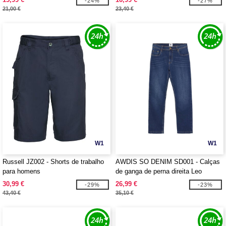
-24%
-27%
21,00 €
23,40 €
W1
W1
Russell JZ002 - Shorts de trabalho
AWDIS SO DENIM SD001 - Calças
para homens
de ganga de perna direita Leo
30,99 €
26,99 €
-29%
-23%
43,40 €
35,10 €