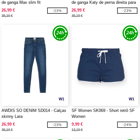
de ganga Max slim fit
de ganga Katy de perna direita para
mulher
26,99 €
26,99 €
-23%
-23%
35,10 €
35,10 €
W1
W1
AWDIS SO DENIM SD014 - Calças
SF Women SK069 - Short retrô SF
skinny Lara
Women
26,99 €
9,99 €
-23%
-24%
35,10 €
13,10 €