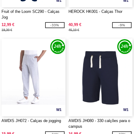
W1
W1
Fruit of the Loom SC290 - Calças
HEROCK HK001 - Calças Thor
Jog
12,99 €
40,99 €
-33%
-9%
19,30 €
45,10 €
W1
W1
AWDIS JH072 - Calças de jogging
AWDIS JH080 - 330 calções para o
campus
15,99 €
16,99 €