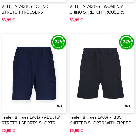
VELILLA V4310S - CHINO
VELILLA V4312S - WOMENS'
STRETCH TROUSERS
CHINO STRETCH TROUSERS
33,99 €
33,99 €
W1
W1
Finden & Hales LV817 - ADULTS'
Finden & Hales LV887 - KIDS'
STRETCH SPORTS SHORTS
KNITTED SHORTS WITH ZIPPED
POCKETS
20,99 €
10,99 €