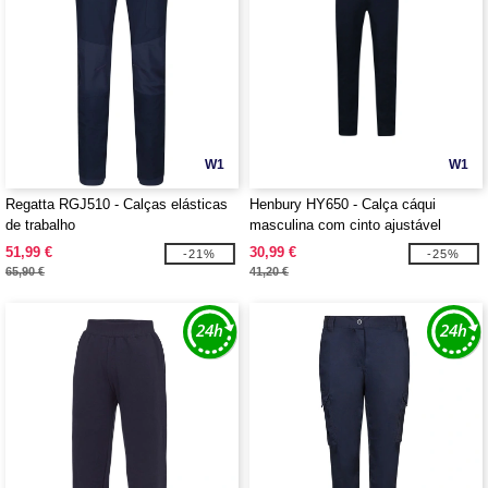
W1
W1
Regatta RGJ510 - Calças elásticas
Henbury HY650 - Calça cáqui
de trabalho
masculina com cinto ajustável
51,99 €
30,99 €
-21%
-25%
65,90 €
41,20 €