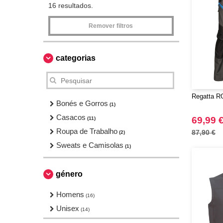
16 resultados.
Remover filtros
categorias
Regatta RG
Bonés e Gorros
(1)
Casacos
69,99 
(11)
Roupa de Trabalho
87,90 €
(2)
Sweats e Camisolas
(1)
género
Homens
(16)
Unisex
(14)