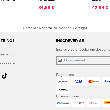
bodywarmer
bodywarmer
fleece
€
34,99 €
42,99 €
Comprar
Regatta
na Needen Portugal
TE-NOS
INSCREVER-SE
Inscreva-se e receba um descont
needen.pt
needen.pt
Pague com
Enviamos com