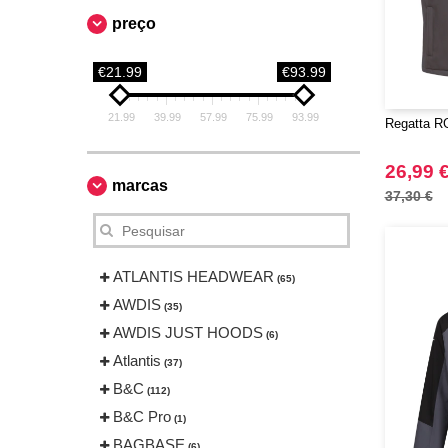
preço
€21.99
€93.99
21.99
39.99
57.99
75.99
93.99
Regatta RG
26,99 
marcas
37,30 €
ATLANTIS HEADWEAR
(65)
AWDIS
(35)
AWDIS JUST HOODS
(6)
Atlantis
(37)
B&C
(112)
B&C Pro
(1)
BAGBASE
(6)