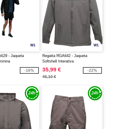
W1
W1
629 - Jaqueta
Regatta RGA642 - Jaqueta
minina
Softshell Interativa
35,99 €
-16%
-22%
46,10 €