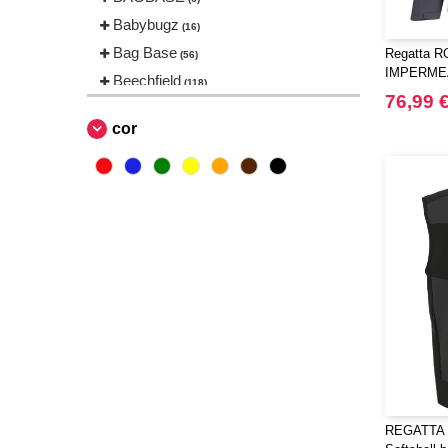
Babybugz
(16)
Bag Base
Regatta 
(56)
IMPERME
Beechfield
(118)
BRITE LI
76,99 
Bella+Canvas
(17)
cor
Black&Match
(6)
Build Your Brand
(48)
CASE LOGIC
(1)
CLUBCLASS
(2)
CamelBak®
(4)
Chipolo
(1)
Craghoppers
(3)
ECOLOGIE
(5)
ESTEX
(1)
ET SI ON L'APPELAIT FRANCIS
(3)
REGATTA R
EXCD BY PROMODORO
(5)