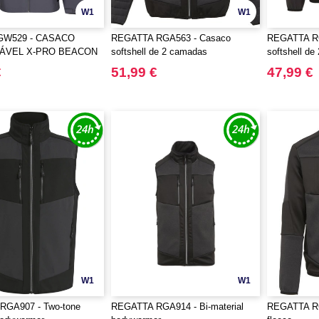
W1
W1
RGW529 - CASACO
REGATTA RGA563 - Casaco
REGATTA RG
ÁVEL X-PRO BEACON
softshell de 2 camadas
softshell d
GHT
€
51,99 €
47,99 €
W1
W1
GA907 - Two-tone
REGATTA RGA914 - Bi-material
REGATTA RGF