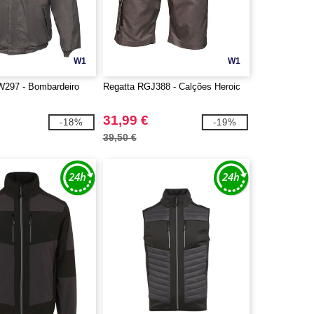
W1
W1
W297 - Bombardeiro
Regatta RGJ388 - Calções Heroic
31,99 €
-18%
-19%
39,50 €