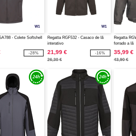
W1
W1
A788 - Colete Softshell
Regatta RGF532 - Casaco de lã
Regatta RG
interativo
forrado a lã
€
21,99 €
35,99 €
-28%
-16%
26,30 €
43,90 €