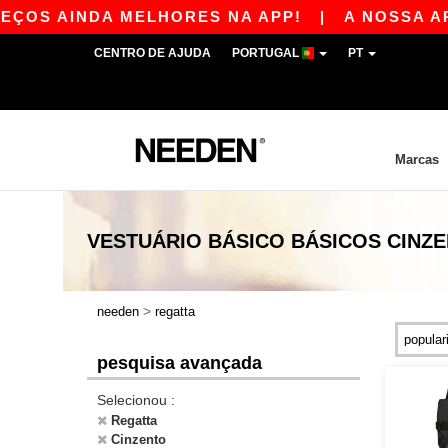
S AINDA MELHORES NA APP!
|
A NOSSA APP JÁ
CENTRO DE AJUDA
PORTUGAL
PT
Marcas
VESTUÁRIO BÁSICO
BÁSICOS
CINZ
>
needen
regatta
pesquisa avançada
Selecionou :
Regatta
Cinzento