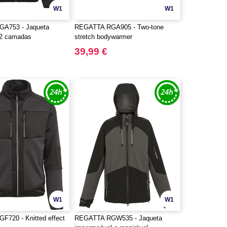
W1
W1
A753 - Jaqueta
REGATTA RGA905 - Two-tone
e 2 camadas
stretch bodywarmer
39,99 €
W1
W1
720 - Knitted effect
REGATTA RGW535 - Jaqueta