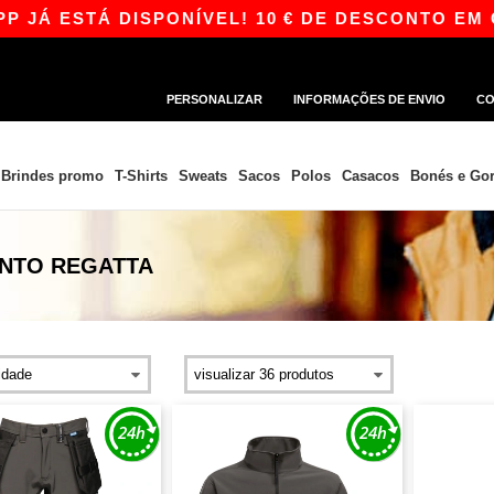
 ESTÁ DISPONÍVEL! 10 € DE DESCONTO EM COMP
PERSONALIZAR
INFORMAÇÕES DE ENVIO
CO
Brindes promo
T-Shirts
Sweats
Sacos
Polos
Casacos
Bonés e Gor
ENTO REGATTA