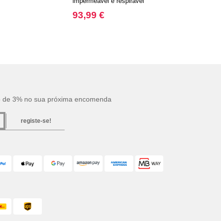
impermeável e respirável
93,99 €
o de 3% no sua próxima encomenda
registe-se!