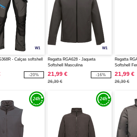
W1
W1
368R - Calças softshell
Regatta RGA628 - Jaqueta
Regatta RGA
Softshell Masculina
Softshell Fe
€
21,99 €
21,99 €
-20%
-16%
26,30 €
26,30 €