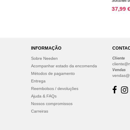
Softshell 
EgotierPro
(95)
37,99 
Elevate
(4)
Elevate Essentials
(29)
Elevate Life
(33)
Elevate NXT
(18)
FRUIT OF THE LOOM VINTAGE
INFORMAÇÃO
CONTAC
(1)
Finden & Hales
Sobre Needen
Cliente
(1)
cliente@
Acompanhar estado da encomenda
Flexfit
(56)
Vendas
Métodos de pagamento
Fruit of the Loom
vendas@
(69)
Entrega
Gildan
(40)
Reembolsos / devoluções
Henbury
(9)
Ajuda & FAQs
Herock
(21)
Nossos compromissos
Herschel
(8)
Carreiras
JHK
(43)
JUST T'S
(4)