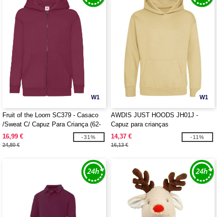
W1
W1
Fruit of the Loom SC379 - Casaco
AWDIS JUST HOODS JH01J -
/Sweat C/ Capuz Para Criança (62-
Capuz para crianças
045-0)
16,99 €
14,37 €
-31%
-11%
24,80 €
16,13 €