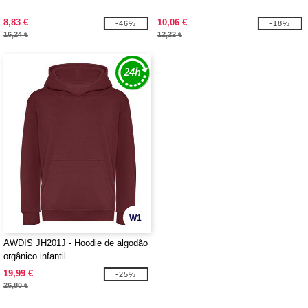
8,83 €
10,06 €
-46%
-18%
16,24 €
12,22 €
W1
AWDIS JH201J - Hoodie de algodão
orgânico infantil
19,99 €
-25%
26,80 €