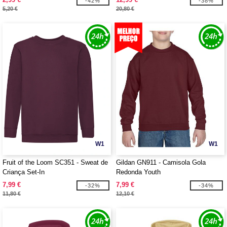
-42%
-38%
5,20 €
20,80 €
W1
W1
Fruit of the Loom SC351 - Sweat de
Gildan GN911 - Camisola Gola
Criança Set-In
Redonda Youth
7,99 €
7,99 €
-32%
-34%
11,80 €
12,10 €