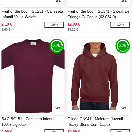
W1
W1
Fruit of the Loom SC231 - Camiseta
Fruit of the Loom SC371 - Sweat De
Infantil Value Weight
Criança C/ Capuz (62-034-0)
2,19 €
12,99 €
-39%
-32%
3,60 €
19,20 €
W1
W1
B&C BC151 - Camiseta infantil
Gildan GN941 - Moletom Juvenil
100% algodão
Heavy Blend Com Capuz
2,99 €
12,99 €