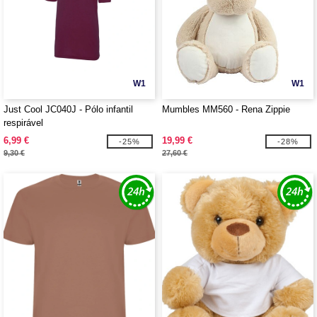
W1
W1
Just Cool JC040J - Pólo infantil
Mumbles MM560 - Rena Zippie
respirável
6,99 €
19,99 €
-25%
-28%
9,30 €
27,60 €