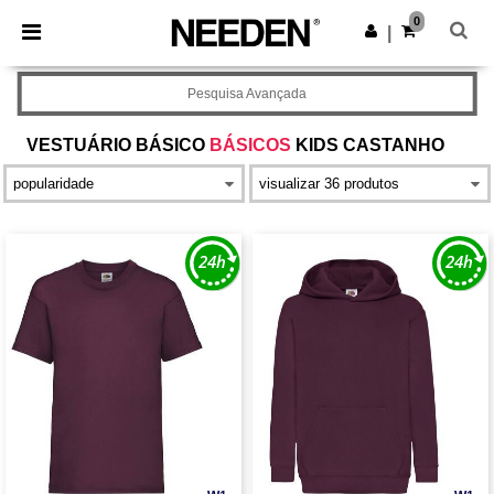
×
App Needen
0
Obter app
|
Melhores preços na app!
Pesquisa Avançada
VESTUÁRIO BÁSICO
BÁSICOS
KIDS CASTANHO